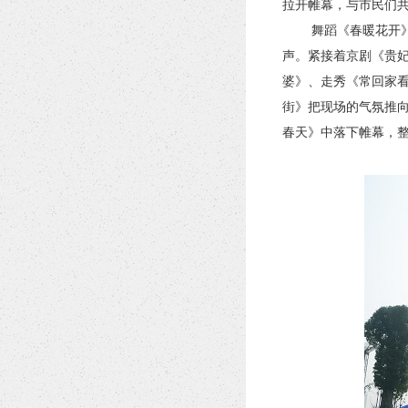
拉开帷幕，与市民们
舞蹈《春暖花开
声。紧接着京剧《贵
婆》、走秀《常回家
街》把现场的气氛推
春天》中落下帷幕，整