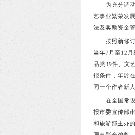
为充分调
艺事业繁荣发
法及奖励资金
按照新修订
当年7月至12
品类39件、文
报条件，年龄在
同一个作者新
在全国常
报市委宣传部审
和旅游部主办
国电影金鸡奖